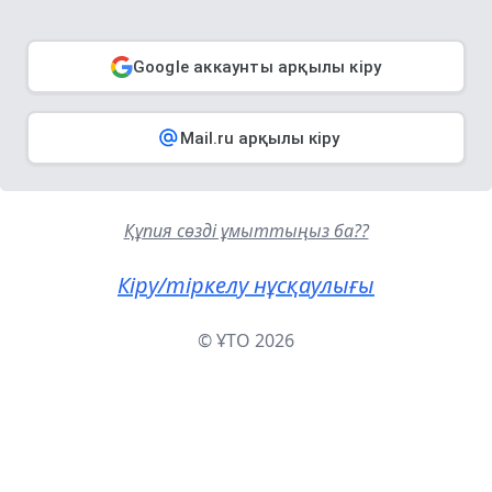
Google аккаунты арқылы кіру
Mail.ru арқылы кіру
Құпия сөзді ұмыттыңыз ба??
Кіру/тіркелу нұсқаулығы
© ҰТО 2026